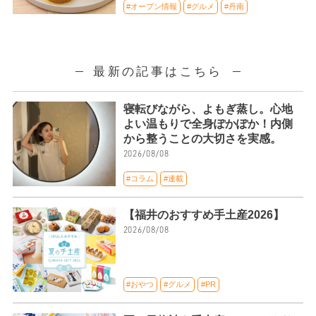
#オープン情報
#グルメ
#丹南
最新の記事はこちら
寝転びながら、よもぎ蒸し。心地
よい温もりで全身ぽかぽか！内側
から整うことの大切さを実感。
2026/08/08
#コラム
#連載
【福井のおすすめ手土産2026】
2026/08/08
#おやつ
#グルメ
#PR