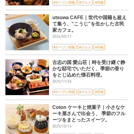
#オープン情報
#グルメ
#丹南
utsuwa CAFE｜世代や国籍も超え
て集う、“こうじ”を生かした古民
家カフェ。
2026/05/11
#オープン情報
#グルメ
#丹南
古志の国 愛山荘｜時を受け継ぐ静
かな邸宅でいただく、季節の香り
をとじ込めた懐石料理。
2025/11/26
#オープン情報
#グルメ
#丹南
Coton ケーキと焼菓子｜小さなケ
ーキ屋さんで出会う、 季節のフル
ーツをまとったスイーツ。
2025/10/14