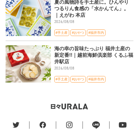
夏の風物詩を手土産に。ひんやり
つるりん食感の「水かんてん」。
｜えがわ 本店
2026/08/08
#手土産
#おやつ
#福井市内
海の幸の旨味たっぷり 福井土産の
新定番!!｜越前海鮮倶楽部 くるふ福
井駅店
2026/08/08
#手土産
#おやつ
#福井市内