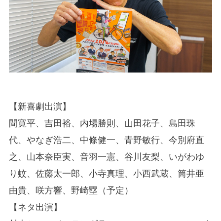
【新喜劇出演】
間寛平、吉田裕、内場勝則、山田花子、島田珠
代、やなぎ浩二、中條健一、青野敏行、今別府直
之、山本奈臣実、音羽一憲、谷川友梨、いがわゆ
り蚊、佐藤太一郎、小寺真理、小西武蔵、筒井亜
由貴、咲方響、野崎塁（予定）
【ネタ出演】