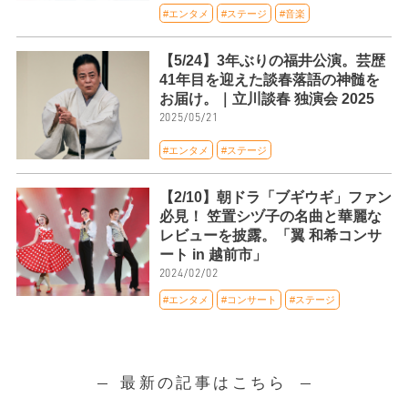
#エンタメ
#ステージ
#音楽
【5/24】3年ぶりの福井公演。芸歴
41年目を迎えた談春落語の神髄を
お届け。｜立川談春 独演会 2025
2025/05/21
#エンタメ
#ステージ
【2/10】朝ドラ「ブギウギ」ファン
必見！ 笠置シヅ子の名曲と華麗な
レビューを披露。「翼 和希コンサ
ート in 越前市」
2024/02/02
#エンタメ
#コンサート
#ステージ
最新の記事はこちら