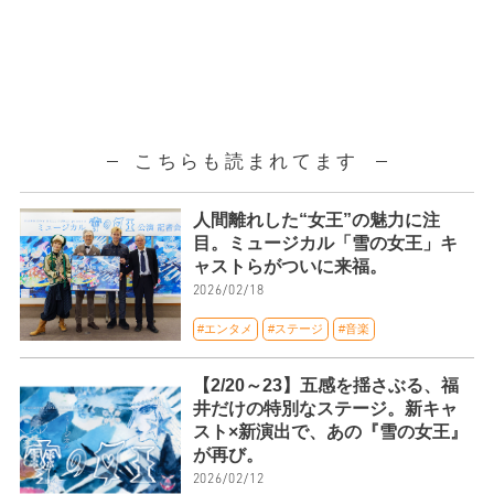
こちらも読まれてます
人間離れした“女王”の魅力に注
目。ミュージカル「雪の女王」キ
ャストらがついに来福。
2026/02/18
#エンタメ
#ステージ
#音楽
【2/20～23】五感を揺さぶる、福
井だけの特別なステージ。新キャ
スト×新演出で、あの『雪の女王』
が再び。
2026/02/12