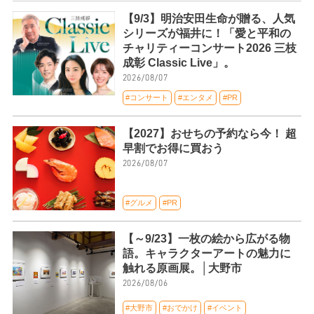
【9/3】明治安田生命が贈る、人気
シリーズが福井に！「愛と平和の
チャリティーコンサート2026 三枝
成彰 Classic Live」。
2026/08/07
#コンサート
#エンタメ
#PR
【2027】おせちの予約なら今！ 超
早割でお得に買おう
2026/08/07
#グルメ
#PR
【～9/23】一枚の絵から広がる物
語。キャラクターアートの魅力に
触れる原画展。│大野市
2026/08/06
#大野市
#おでかけ
#イベント