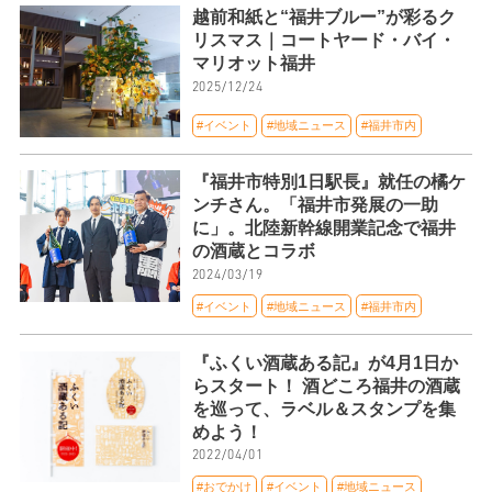
越前和紙と“福井ブルー”が彩るク
リスマス｜コートヤード・バイ・
マリオット福井
2025/12/24
#イベント
#地域ニュース
#福井市内
『福井市特別1日駅長』就任の橘ケ
ンチさん。「福井市発展の一助
に」。北陸新幹線開業記念で福井
の酒蔵とコラボ
2024/03/19
#イベント
#地域ニュース
#福井市内
『ふくい酒蔵ある記』が4月1日か
らスタート！ 酒どころ福井の酒蔵
を巡って、ラベル＆スタンプを集
めよう！
2022/04/01
#おでかけ
#イベント
#地域ニュース