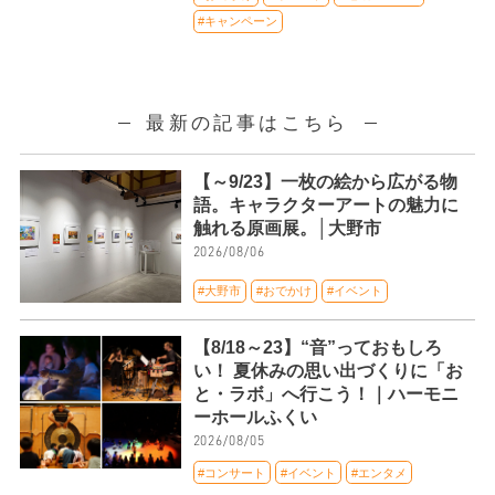
#キャンペーン
最新の記事はこちら
【～9/23】一枚の絵から広がる物
語。キャラクターアートの魅力に
触れる原画展。│大野市
2026/08/06
#大野市
#おでかけ
#イベント
【8/18～23】“音”っておもしろ
い！ 夏休みの思い出づくりに「お
と・ラボ」へ行こう！｜ハーモニ
ーホールふくい
2026/08/05
#コンサート
#イベント
#エンタメ