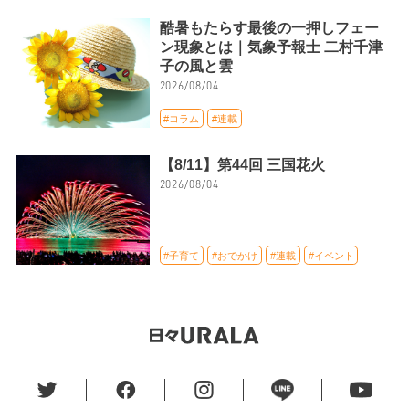
酷暑もたらす最後の一押しフェー
ン現象とは｜気象予報士 二村千津
子の風と雲
2026/08/04
#コラム
#連載
【8/11】第44回 三国花火
2026/08/04
#子育て
#おでかけ
#連載
#イベント