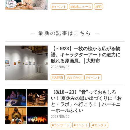
#イベント
#地域ニュース
#PR
最新の記事はこちら
【～9/23】一枚の絵から広がる物
語。キャラクターアートの魅力に
触れる原画展。│大野市
2026/08/06
#大野市
#おでかけ
#イベント
【8/18～23】“音”っておもしろ
い！ 夏休みの思い出づくりに「お
と・ラボ」へ行こう！｜ハーモニ
ーホールふくい
2026/08/05
#コンサート
#イベント
#エンタメ