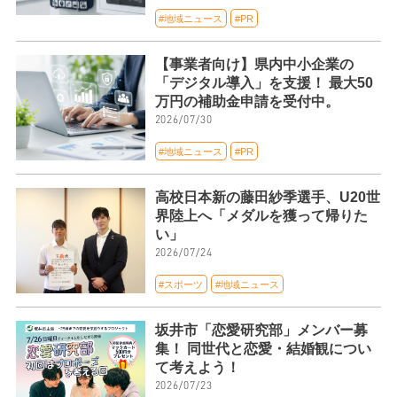
#地域ニュース
#PR
【事業者向け】県内中小企業の
「デジタル導入」を支援！ 最大50
万円の補助金申請を受付中。
2026/07/30
#地域ニュース
#PR
高校日本新の藤田紗季選手、U20世
界陸上へ「メダルを獲って帰りた
い」
2026/07/24
#スポーツ
#地域ニュース
坂井市「恋愛研究部」メンバー募
集！ 同世代と恋愛・結婚観につい
て考えよう！
2026/07/23