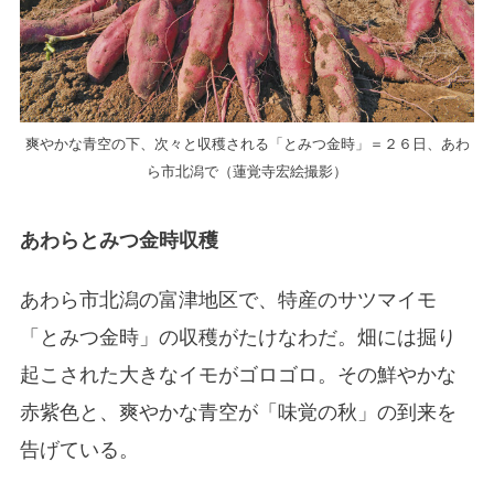
爽やかな青空の下、次々と収穫される「とみつ金時」＝２６日、あわ
ら市北潟で（蓮覚寺宏絵撮影）
あわらとみつ金時収穫
あわら市北潟の富津地区で、特産のサツマイモ
「とみつ金時」の収穫がたけなわだ。畑には掘り
起こされた大きなイモがゴロゴロ。その鮮やかな
赤紫色と、爽やかな青空が「味覚の秋」の到来を
告げている。