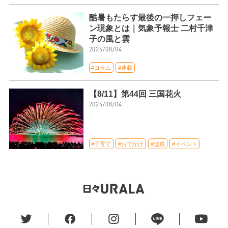
酷暑もたらす最後の一押しフェー
ン現象とは｜気象予報士 二村千津
子の風と雲
2026/08/04
#コラム
#連載
【8/11】第44回 三国花火
2026/08/04
#子育て
#おでかけ
#連載
#イベント