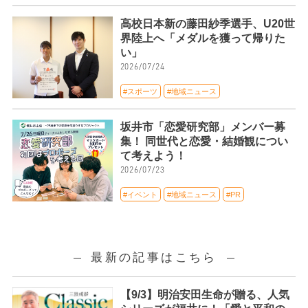
高校日本新の藤田紗季選手、U20世
界陸上へ「メダルを獲って帰りた
い」
2026/07/24
#スポーツ
#地域ニュース
坂井市「恋愛研究部」メンバー募
集！ 同世代と恋愛・結婚観につい
て考えよう！
2026/07/23
#イベント
#地域ニュース
#PR
最新の記事はこちら
【9/3】明治安田生命が贈る、人気