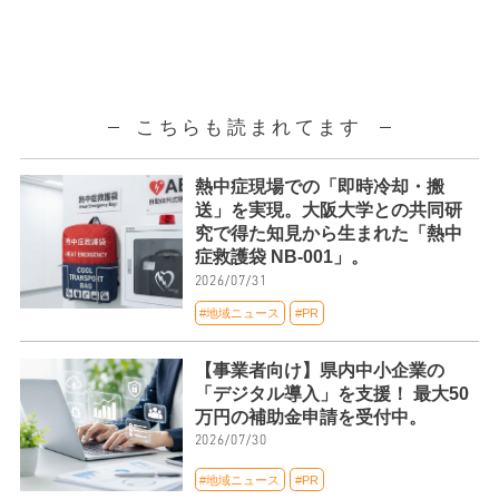
こちらも読まれてます
熱中症現場での「即時冷却・搬
送」を実現。大阪大学との共同研
究で得た知見から生まれた「熱中
症救護袋 NB-001」。
2026/07/31
#地域ニュース
#PR
【事業者向け】県内中小企業の
「デジタル導入」を支援！ 最大50
万円の補助金申請を受付中。
2026/07/30
#地域ニュース
#PR