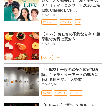
シリーズが福井に！「愛と平和の
チャリティーコンサート2026 三枝
成彰 Classic Live」。
2026/08/07
#コンサート
#エンタメ
#PR
【2027】おせちの予約なら今！ 超
早割でお得に買おう
2026/08/07
#グルメ
#PR
【～9/23】一枚の絵から広がる物
語。キャラクターアートの魅力に
触れる原画展。│大野市
2026/08/06
#大野市
#おでかけ
#イベント
【8/18～23】“音”っておもしろ