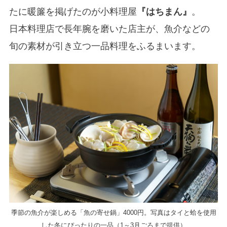
たに暖簾を掲げたのが小料理屋
『はちまん』
。
日本料理店で長年腕を磨いた店主が、魚介などの
旬の素材が引き立つ一品料理をふるまいます。
季節の魚介が楽しめる「魚の寄せ鍋」4000円。写真はタイと蛤を使用
した冬にぴったりの一品（1～3月ごろまで提供）