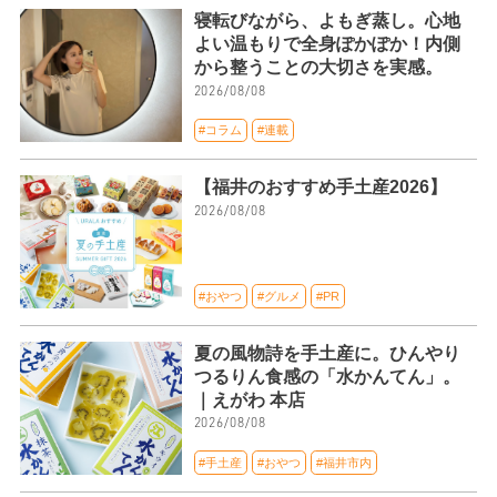
寝転びながら、よもぎ蒸し。心地
よい温もりで全身ぽかぽか！内側
から整うことの大切さを実感。
2026/08/08
#コラム
#連載
【福井のおすすめ手土産2026】
2026/08/08
#おやつ
#グルメ
#PR
夏の風物詩を手土産に。ひんやり
つるりん食感の「水かんてん」。
｜えがわ 本店
2026/08/08
#手土産
#おやつ
#福井市内