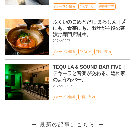
#オープン情報
#おでかけ
#福井市内
ふくいのこめとだし まるしん｜〆
にも、食事にも。出汁が主役の茶
漬け専門店誕生。
2026/02/21
#オープン情報
#グルメ
#福井市内
TEQUILA & SOUND BAR FIVE｜
テキーラと音楽が交わる、隠れ家
のようなバー。
2026/02/17
#オープン情報
#福井市内
最新の記事はこちら