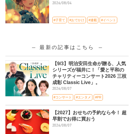
2026/08/04
#子育て
#おでかけ
#連載
#イベント
最新の記事はこちら
【9/3】明治安田生命が贈る、人気
シリーズが福井に！「愛と平和の
チャリティーコンサート2026 三枝
成彰 Classic Live」。
2026/08/07
#コンサート
#エンタメ
#PR
【2027】おせちの予約なら今！ 超
早割でお得に買おう
2026/08/07