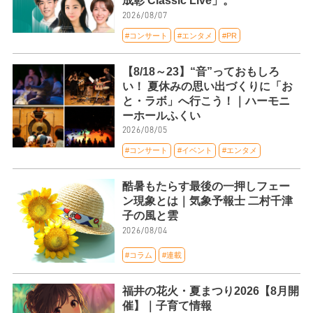
成彰 Classic Live」。
2026/08/07
#コンサート
#エンタメ
#PR
【8/18～23】“音”っておもしろ
い！ 夏休みの思い出づくりに「お
と・ラボ」へ行こう！｜ハーモニ
ーホールふくい
2026/08/05
#コンサート
#イベント
#エンタメ
酷暑もたらす最後の一押しフェー
ン現象とは｜気象予報士 二村千津
子の風と雲
2026/08/04
#コラム
#連載
福井の花火・夏まつり2026【8月開
催】｜子育て情報