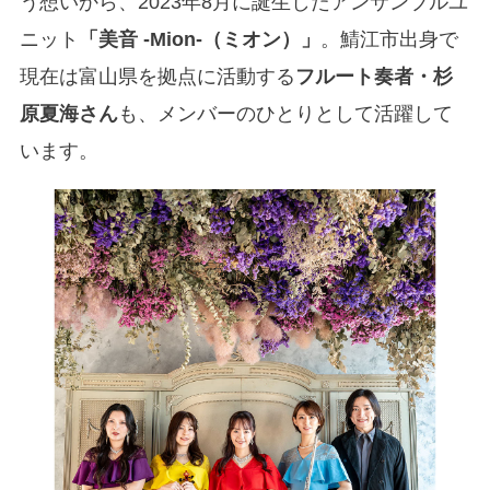
う想いから、2023年8月に誕生したアンサンブルユ
ニット
「美音 -Mion-（ミオン）」
。鯖江市出身で
現在は富山県を拠点に活動する
フルート奏者・杉
原夏海さん
も、メンバーのひとりとして活躍して
います。