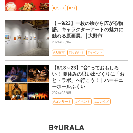
#グルメ
#PR
【～9/23】一枚の絵から広がる物
語。キャラクターアートの魅力に
触れる原画展。│大野市
2026/08/06
#大野市
#おでかけ
#イベント
【8/18～23】“音”っておもしろ
い！ 夏休みの思い出づくりに「お
と・ラボ」へ行こう！｜ハーモニ
ーホールふくい
2026/08/05
#コンサート
#イベント
#エンタメ