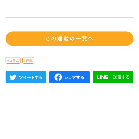
#コラム
#連載