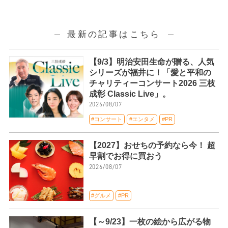
最新の記事はこちら
【9/3】明治安田生命が贈る、人気
シリーズが福井に！「愛と平和の
チャリティーコンサート2026 三枝
成彰 Classic Live」。
2026/08/07
#コンサート
#エンタメ
#PR
【2027】おせちの予約なら今！ 超
早割でお得に買おう
2026/08/07
#グルメ
#PR
【～9/23】一枚の絵から広がる物