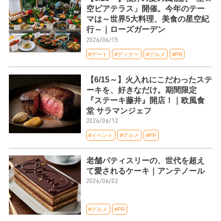
空ビアテラス」開催。今年のテー
マは～世界5大料理、美食の星空紀
行～｜ローズガーデン
2026/06/15
#デート
#ディナー
#グルメ
#PR
【6/15～】火入れにこだわったステ
ーキを、好きなだけ。期間限定
『ステーキ藤井』開店！｜欧風食
堂 サラマンジェフ
2026/06/12
#イベント
#グルメ
#PR
老舗パティスリーの、世代を超え
て愛されるケーキ｜アンテノール
2026/06/02
#グルメ
#PR