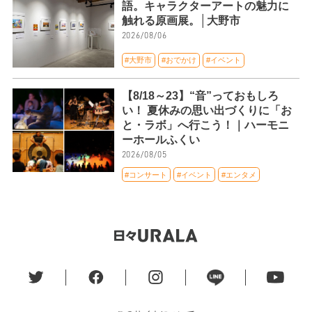
語。キャラクターアートの魅力に
触れる原画展。│大野市
2026/08/06
#大野市
#おでかけ
#イベント
【8/18～23】“音”っておもしろ
い！ 夏休みの思い出づくりに「お
と・ラボ」へ行こう！｜ハーモニ
ーホールふくい
2026/08/05
#コンサート
#イベント
#エンタメ