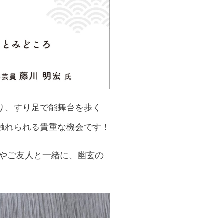
り、すり足で能舞台を歩く
触れられる貴重な機会です！
族やご友人と一緒に、幽玄の