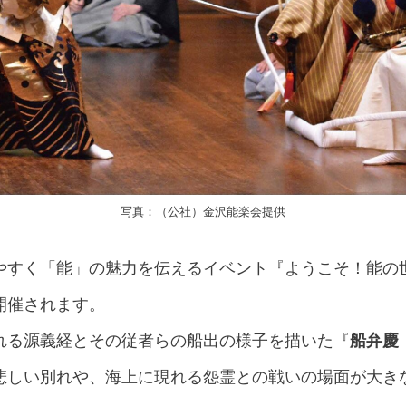
写真：（公社）金沢能楽会提供
やすく「能」の魅力を伝えるイベント『ようこそ！能の
開催されます。
れる源義経とその従者らの船出の様子を描いた『
船弁慶
悲しい別れや、海上に現れる怨霊との戦いの場面が大き