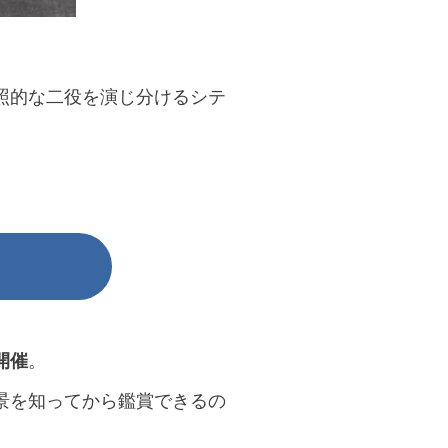
照的な二役を演じ分けるシテ
開催
。
景を知ってから鑑賞できるの