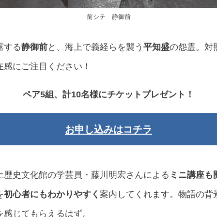
前シテ 静御前
露する
静御前
と、海上で義経らを襲う
平知盛
の怨霊。対
在感にご注目ください！
ペア5組、計10名様にチケットプレゼント！
お申し込みはコチラ
土歴史文化館の学芸員・藤川明宏さんによる
ミニ講座も
を
初心者にもわかりやすく
案内してくれます。物語の背
を感じてもらえるはず。