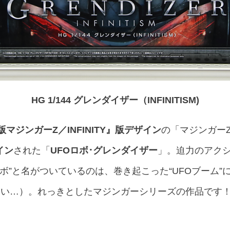
HG 1/144 グレンダイザー（INFINITISM)
版マジンガーZ／INFINITY』版デザイン
の「マジンガーZ
イン
された「
UFOロボ･グレンダイザー
」。迫力のアク
ロボ”と名がついているのは、巻き起こった“UFOブーム
しい…）。れっきとしたマジンガーシリーズの作品です！