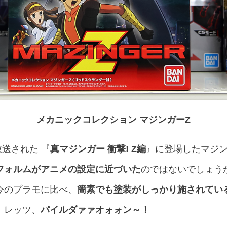
メカニックコレクション マジンガーZ
放送された 『
真マジンガー 衝撃! Z編
』に登場したマジ
フォルムがアニメの設定に近づいた
のではないでしょう
今のプラモに比べ、
簡素でも塗装がしっかり施されてい
。レッツ、
パイルダァァオォォン～！