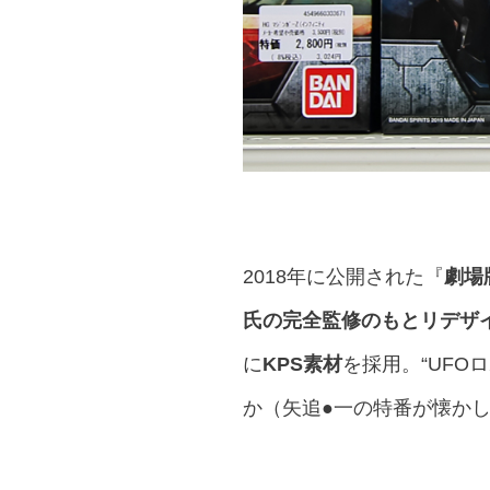
2018年に公開された『
劇場
氏の完全監修のもとリデザ
に
KPS素材
を採用。“UFO
か（矢追●一の特番が懐か