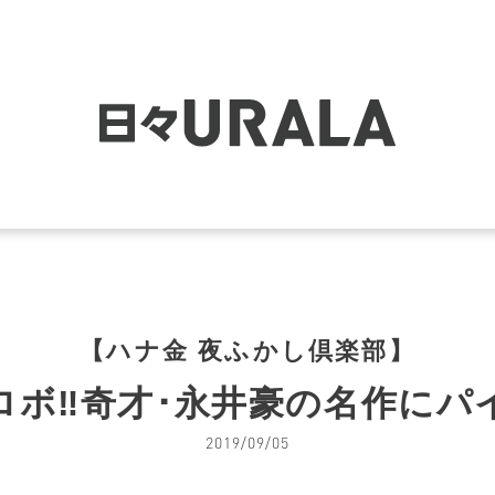
【ハナ金 夜ふかし倶楽部】
ロボ‼奇才･永井豪の名作にパ
2019/09/05