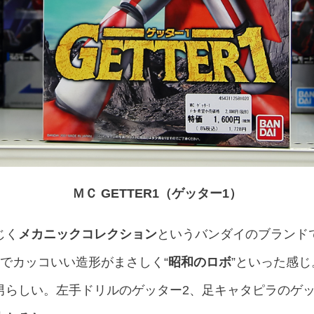
ＭＣ GETTER1（ゲッター1）
じく
メカニックコレクション
というバンダイのブランド
でカッコいい造形がまさしく“
昭和のロボ
”といった感
男らしい。左手ドリルのゲッター2、足キャタピラのゲッ