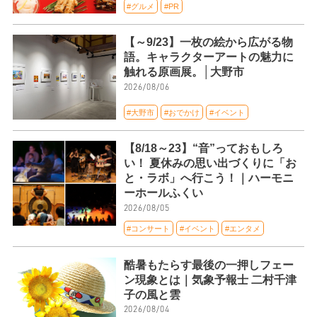
#グルメ
#PR
【～9/23】一枚の絵から広がる物
語。キャラクターアートの魅力に
触れる原画展。│大野市
2026/08/06
#大野市
#おでかけ
#イベント
【8/18～23】“音”っておもしろ
い！ 夏休みの思い出づくりに「お
と・ラボ」へ行こう！｜ハーモニ
ーホールふくい
2026/08/05
#コンサート
#イベント
#エンタメ
酷暑もたらす最後の一押しフェー
ン現象とは｜気象予報士 二村千津
子の風と雲
2026/08/04