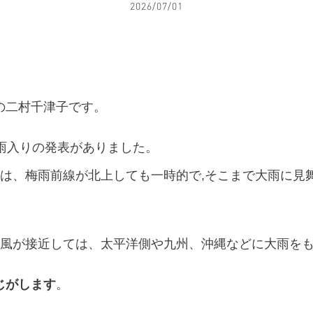
2026/07/01
の二村千津子です。
雨入りの発表がありました。
いは、梅雨前線が北上しても一時的で,そこまで大雨に見
台風が接近しては、太平洋側や九州、沖縄などに大雨を
じがします
。