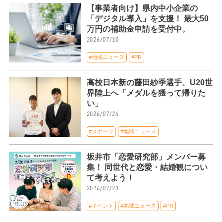
【事業者向け】県内中小企業の
「デジタル導入」を支援！ 最大50
万円の補助金申請を受付中。
2026/07/30
#地域ニュース
#PR
高校日本新の藤田紗季選手、U20世
界陸上へ「メダルを獲って帰りた
い」
2026/07/24
#スポーツ
#地域ニュース
坂井市「恋愛研究部」メンバー募
集！ 同世代と恋愛・結婚観につい
て考えよう！
2026/07/23
#イベント
#地域ニュース
#PR