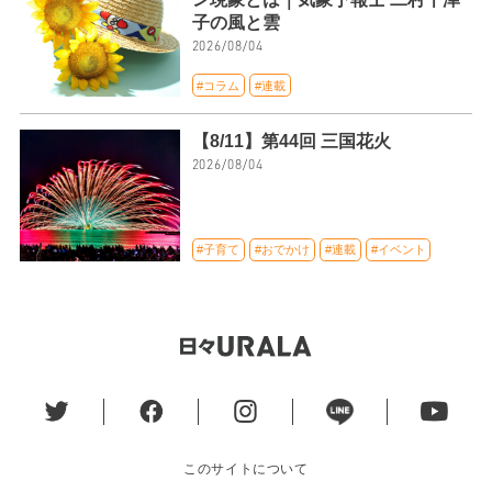
子の風と雲
2026/08/04
#コラム
#連載
【8/11】第44回 三国花火
2026/08/04
#子育て
#おでかけ
#連載
#イベント
このサイトについて