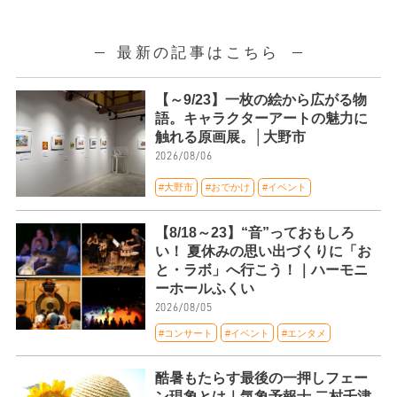
最新の記事はこちら
【～9/23】一枚の絵から広がる物
語。キャラクターアートの魅力に
触れる原画展。│大野市
2026/08/06
#大野市
#おでかけ
#イベント
【8/18～23】“音”っておもしろ
い！ 夏休みの思い出づくりに「お
と・ラボ」へ行こう！｜ハーモニ
ーホールふくい
2026/08/05
#コンサート
#イベント
#エンタメ
酷暑もたらす最後の一押しフェー
ン現象とは｜気象予報士 二村千津