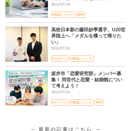
2026/07/30
#地域ニュース
#PR
高校日本新の藤田紗季選手、U20世
界陸上へ「メダルを獲って帰りた
い」
2026/07/24
#スポーツ
#地域ニュース
坂井市「恋愛研究部」メンバー募
集！ 同世代と恋愛・結婚観につい
て考えよう！
2026/07/23
#イベント
#地域ニュース
#PR
最新の記事はこちら