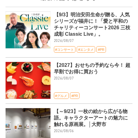
【9/3】明治安田生命が贈る、人気
シリーズが福井に！「愛と平和の
チャリティーコンサート2026 三枝
成彰 Classic Live」。
2026/08/07
#コンサート
#エンタメ
#PR
【2027】おせちの予約なら今！ 超
早割でお得に買おう
2026/08/07
#グルメ
#PR
【～9/23】一枚の絵から広がる物
語。キャラクターアートの魅力に
触れる原画展。│大野市
2026/08/06