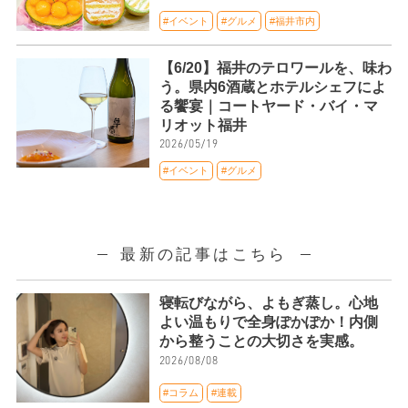
#イベント
#グルメ
#福井市内
【6/20】福井のテロワールを、味わ
う。県内6酒蔵とホテルシェフによ
る饗宴｜コートヤード・バイ・マ
リオット福井
2026/05/19
#イベント
#グルメ
最新の記事はこちら
寝転びながら、よもぎ蒸し。心地
よい温もりで全身ぽかぽか！内側
から整うことの大切さを実感。
2026/08/08
#コラム
#連載