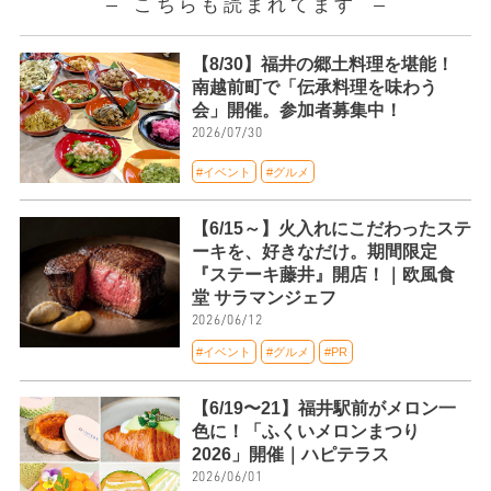
こちらも読まれてます
【8/30】福井の郷土料理を堪能！
南越前町で「伝承料理を味わう
会」開催。参加者募集中！
2026/07/30
#イベント
#グルメ
【6/15～】火入れにこだわったステ
ーキを、好きなだけ。期間限定
『ステーキ藤井』開店！｜欧風食
堂 サラマンジェフ
2026/06/12
#イベント
#グルメ
#PR
【6/19〜21】福井駅前がメロン一
色に！「ふくいメロンまつり
2026」開催｜ハピテラス
2026/06/01