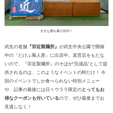
大きな垂れ幕が目印！
武生の老舗
『宗近製麺所』
が武生中央公園で開催
中の「たけふ菊人形」に出店中。直営店をもたな
いので、『宗近製麺所』のそばが“完成品”として提
供されるのは、このようなイベントの時だけ！ 今
回のイベントでしか食べられない特別メニュー
や、記事の最後には日々ウララ限定の
とってもお
得なクーポンも付いている
ので、ぜひ最後までお
見逃しなく！