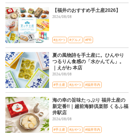
【福井のおすすめ手土産2026】
2026/08/08
#おやつ
#グルメ
#PR
夏の風物詩を手土産に。ひんやり
つるりん食感の「水かんてん」。
｜えがわ 本店
2026/08/08
#手土産
#おやつ
#福井市内
海の幸の旨味たっぷり 福井土産の
新定番!!｜越前海鮮倶楽部 くるふ福
井駅店
2026/08/08
#手土産
#おやつ
#福井市内