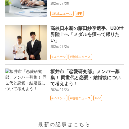
2026/07/30
#地域ニュース
#PR
高校日本新の藤田紗季選手、U20世
界陸上へ「メダルを獲って帰りた
い」
2026/07/24
#スポーツ
#地域ニュース
坂井市「恋愛研究部」メンバー募
集！ 同世代と恋愛・結婚観につい
て考えよう！
2026/07/23
#イベント
#地域ニュース
#PR
最新の記事はこちら