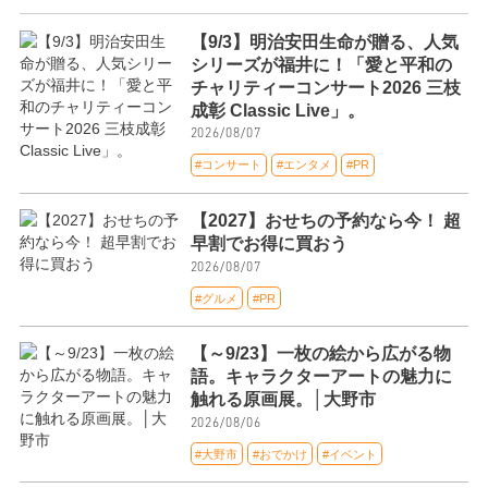
【9/3】明治安田生命が贈る、人気
シリーズが福井に！「愛と平和の
チャリティーコンサート2026 三枝
成彰 Classic Live」。
2026/08/07
#コンサート
#エンタメ
#PR
【2027】おせちの予約なら今！ 超
早割でお得に買おう
2026/08/07
#グルメ
#PR
【～9/23】一枚の絵から広がる物
語。キャラクターアートの魅力に
触れる原画展。│大野市
2026/08/06
#大野市
#おでかけ
#イベント