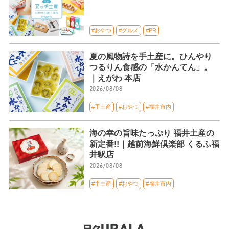
#おやつ
#グルメ
#PR
夏の風物詩を手土産に。ひんやり
つるりん食感の「水かんてん」。
｜えがわ 本店
2026/08/08
#手土産
#おやつ
#福井市内
海の幸の旨味たっぷり 福井土産の
新定番!!｜越前海鮮倶楽部 くるふ福
井駅店
2026/08/08
#手土産
#おやつ
#福井市内