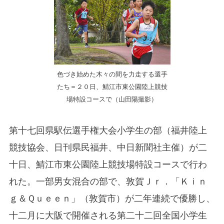
色づき始めた木々の間を力走する選手
たち＝２０日、鯖江市東公園陸上競技
場特設コースで（山田陽撮影）
第十七回県駅伝選手権大会小学生の部（福井陸上
競技協会、日刊県民福井、中日新聞社主催）が二
十日、鯖江市東公園陸上競技場特設コースで行わ
れた。一部男女混合の部で、敦賀Ｊｒ．「Ｋｉｎ
ｇ＆Ｑｕｅｅｎ」（敦賀市）が二年連続で優勝し、
十二月に大阪で開催される第二十二回全国小学生