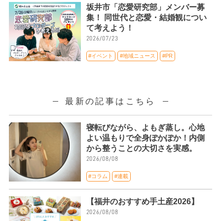
坂井市「恋愛研究部」メンバー募
集！ 同世代と恋愛・結婚観につい
て考えよう！
2026/07/23
#イベント
#地域ニュース
#PR
最新の記事はこちら
寝転びながら、よもぎ蒸し。心地
よい温もりで全身ぽかぽか！内側
から整うことの大切さを実感。
2026/08/08
#コラム
#連載
【福井のおすすめ手土産2026】
2026/08/08