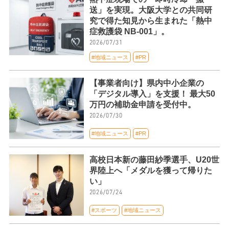
送」を実現。大阪大学との共同研
究で得た知見から生まれた「熱中
症救護袋 NB-001」。
2026/07/31
#地域ニュース
#PR
【事業者向け】県内中小企業の
「デジタル導入」を支援！ 最大50
万円の補助金申請を受付中。
2026/07/30
#地域ニュース
#PR
高校日本新の藤田紗季選手、U20世
界陸上へ「メダルを獲って帰りた
い」
2026/07/24
#スポーツ
#地域ニュース