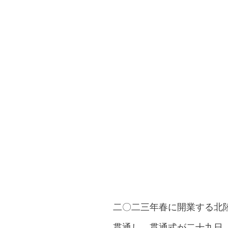
二〇二三年春に開業する北
貫通し、貫通式が二十九日