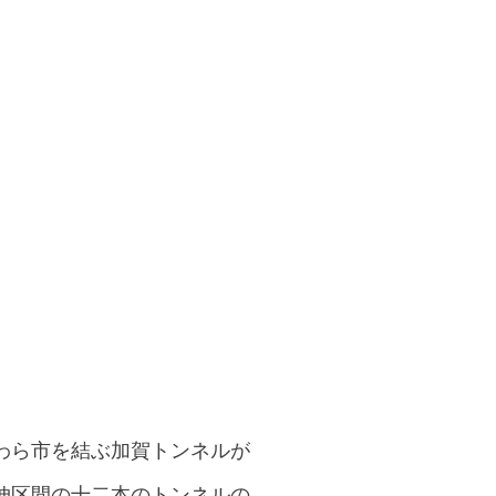
わら市を結ぶ加賀トンネルが
伸区間の十二本のトンネルの