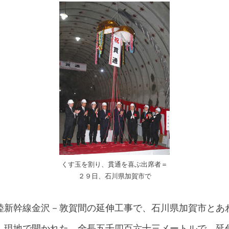
くす玉を割り、貫通を喜ぶ出席者＝
２９日、石川県加賀市で
陸新幹線金沢－敦賀間の延伸工事で、石川県加賀市とあ
、現地で開かれた。全長五千四百六十三メートルで、延