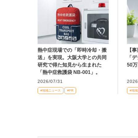
熱中症現場での「即時冷却・搬
【事
送」を実現。大阪大学との共同
「デ
研究で得た知見から生まれた
50
「熱中症救護袋 NB-001」。
2026/07/31
2026
#地域ニュース
#PR
#地