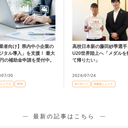
業者向け】県内中小企業の
高校日本新の藤田紗季選手
ジタル導入」を支援！ 最大
U20世界陸上へ「メダルを
万円の補助金申請を受付中。
て帰りたい」
/07/30
2026/07/24
域ニュース
#PR
#スポーツ
#地域ニュース
最新の記事はこちら