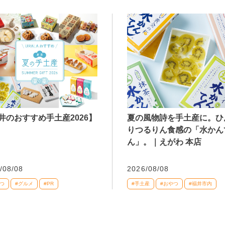
井のおすすめ手土産2026】
夏の風物詩を手土産に。ひ
りつるりん食感の「水かん
ん」。｜えがわ 本店
/08/08
2026/08/08
つ
#グルメ
#PR
#手土産
#おやつ
#福井市内