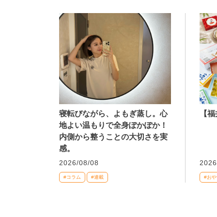
寝転びながら、よもぎ蒸し。心
【福
地よい温もりで全身ぽかぽか！
内側から整うことの大切さを実
感。
2026/08/08
2026
#コラム
#連載
#おや