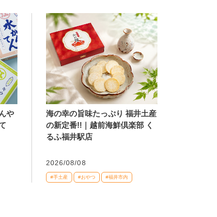
海の幸の旨味たっぷり 福井土産
んや
の新定番!!｜越前海鮮倶楽部 く
て
るふ福井駅店
2026/08/08
#手土産
#おやつ
#福井市内