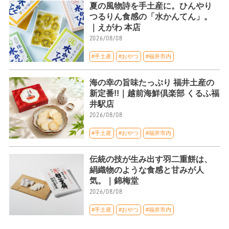
夏の風物詩を手土産に。ひんやり
つるりん食感の「水かんてん」。
｜えがわ 本店
2026/08/08
#手土産
#おやつ
#福井市内
海の幸の旨味たっぷり 福井土産の
新定番!!｜越前海鮮倶楽部 くるふ福
井駅店
2026/08/08
#手土産
#おやつ
#福井市内
伝統の技が生み出す羽二重餅は、
絹織物のような食感と甘みが人
気。｜錦梅堂
2026/08/08
#手土産
#おやつ
#福井市内