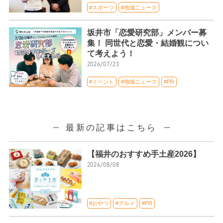
#スポーツ
#地域ニュース
坂井市「恋愛研究部」メンバー募
集！ 同世代と恋愛・結婚観につい
て考えよう！
2026/07/23
#イベント
#地域ニュース
#PR
最新の記事はこちら
【福井のおすすめ手土産2026】
2026/08/08
#おやつ
#グルメ
#PR