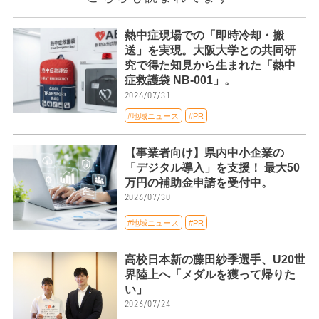
熱中症現場での「即時冷却・搬
送」を実現。大阪大学との共同研
究で得た知見から生まれた「熱中
症救護袋 NB-001」。
2026/07/31
#地域ニュース
#PR
【事業者向け】県内中小企業の
「デジタル導入」を支援！ 最大50
万円の補助金申請を受付中。
2026/07/30
#地域ニュース
#PR
高校日本新の藤田紗季選手、U20世
界陸上へ「メダルを獲って帰りた
い」
2026/07/24