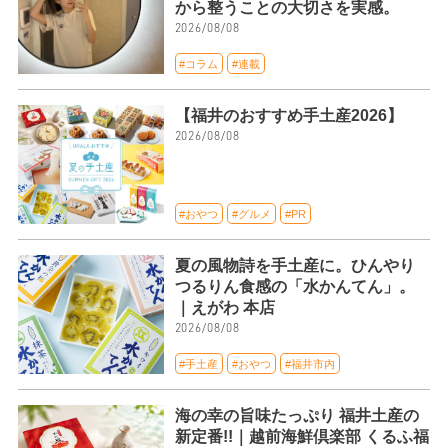
から整うことの大切さを実感。
2026/08/08
#コラム
#連載
【福井のおすすめ手土産2026】
2026/08/08
#おやつ
#グルメ
#PR
夏の風物詩を手土産に。ひんやり
つるりん食感の「水かんてん」。
｜えがわ 本店
2026/08/08
#手土産
#おやつ
#福井市内
海の幸の旨味たっぷり 福井土産の
新定番!!｜越前海鮮倶楽部 くるふ福