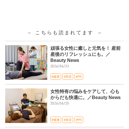
こちらも読まれてます
頑張る女性に癒しと元気を！ 産前
産後のリフレッシュにも。／
Beauty News
2026/06/23
#健康
#美容
#PR
女性特有の悩みをケアして、心も
からだも快適に。／Beauty News
2026/06/20
#健康
#美容
#PR