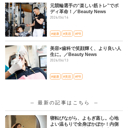
元競輪選手の“楽しい筋トレ”でボ
ディ革命！／Beauty News
2026/06/16
#健康
#美容
#PR
美容×歯科で笑顔輝く、より良い人
生に。／Beauty News
2026/06/13
#健康
#美容
#PR
最新の記事はこちら
寝転びながら、よもぎ蒸し。心地
よい温もりで全身ぽかぽか！内側