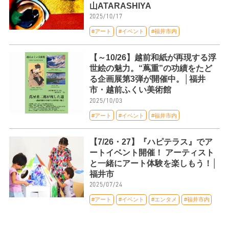
山ATARASHIYA
2025/10/17
#アート
#イベント
#福井市内
【～10/26】越前和紙が再現する浮
世絵の魅力。“蔦重”の功績をたど
る企画展第3弾が開催中。│福井
市・越前ふくい美術館
2025/10/03
#アート
#イベント
#福井市内
【7/26・27】『ハピテラス』でア
ートイベント開催！ アーティスト
と一緒にアート体験を楽しもう！│
福井市
2025/07/24
#アート
#イベント
#エンタメ
#福井市内