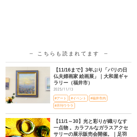
こちらも読まれてます
【11/16まで】3年ぶり「パリの日
仏夫婦画家 絵画展」｜大和屋ギャ
ラリー（福井市）
2025/11/13
#アート
#イベント
#福井市内
#月刊ウララ
【11/1～30】光と彩りが織りなす
一点物 。カラフルなガラスアクセ
サリーの展示販売会開催。｜足羽