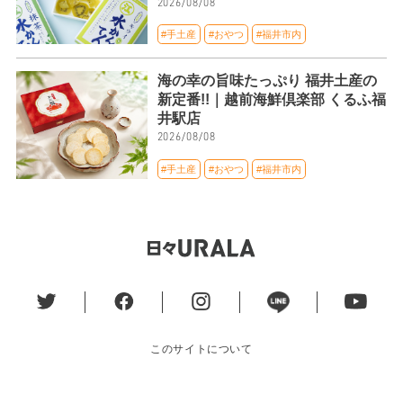
2026/08/08
#手土産
#おやつ
#福井市内
海の幸の旨味たっぷり 福井土産の
新定番!!｜越前海鮮倶楽部 くるふ福
井駅店
2026/08/08
#手土産
#おやつ
#福井市内
このサイトについて