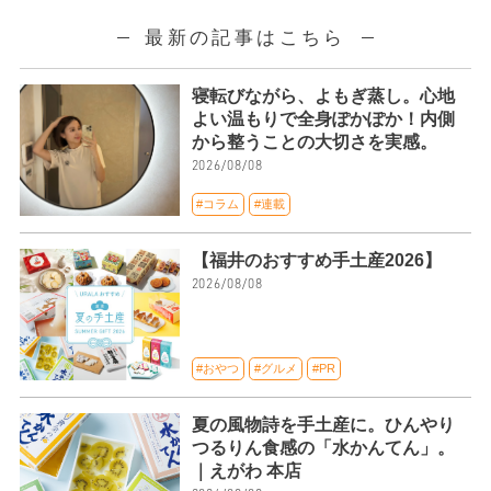
最新の記事はこちら
寝転びながら、よもぎ蒸し。心地
よい温もりで全身ぽかぽか！内側
から整うことの大切さを実感。
2026/08/08
#コラム
#連載
【福井のおすすめ手土産2026】
2026/08/08
#おやつ
#グルメ
#PR
夏の風物詩を手土産に。ひんやり
つるりん食感の「水かんてん」。
｜えがわ 本店