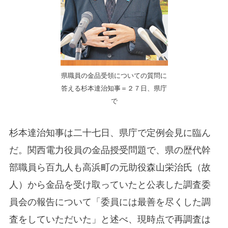
県職員の金品受領についての質問に
答える杉本達治知事＝２７日、県庁
で
杉本達治知事は二十七日、県庁で定例会見に臨ん
だ。関西電力役員の金品授受問題で、県の歴代幹
部職員ら百九人も高浜町の元助役森山栄治氏（故
人）から金品を受け取っていたと公表した調査委
員会の報告について「委員には最善を尽くした調
査をしていただいた」と述べ、現時点で再調査は