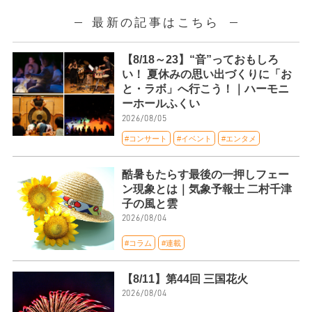
最新の記事はこちら
【8/18～23】“音”っておもしろ
い！ 夏休みの思い出づくりに「お
と・ラボ」へ行こう！｜ハーモニ
ーホールふくい
2026/08/05
#コンサート
#イベント
#エンタメ
酷暑もたらす最後の一押しフェー
ン現象とは｜気象予報士 二村千津
子の風と雲
2026/08/04
#コラム
#連載
【8/11】第44回 三国花火
2026/08/04