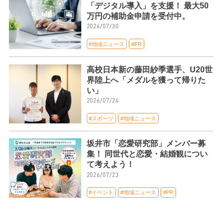
「デジタル導入」を支援！ 最大50
万円の補助金申請を受付中。
2026/07/30
#地域ニュース
#PR
高校日本新の藤田紗季選手、U20世
界陸上へ「メダルを獲って帰りた
い」
2026/07/24
#スポーツ
#地域ニュース
坂井市「恋愛研究部」メンバー募
集！ 同世代と恋愛・結婚観につい
て考えよう！
2026/07/23
#イベント
#地域ニュース
#PR