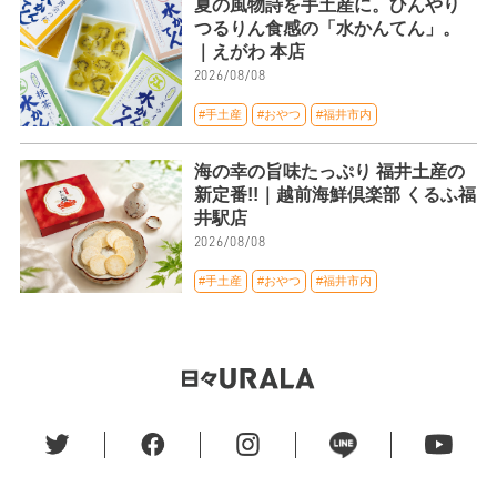
夏の風物詩を手土産に。ひんやり
つるりん食感の「水かんてん」。
｜えがわ 本店
2026/08/08
#手土産
#おやつ
#福井市内
海の幸の旨味たっぷり 福井土産の
新定番!!｜越前海鮮倶楽部 くるふ福
井駅店
2026/08/08
#手土産
#おやつ
#福井市内