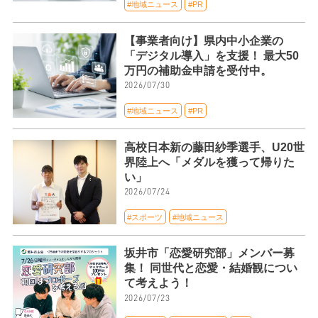
#地域ニュース
#PR
【事業者向け】県内中小企業の
「デジタル導入」を支援！ 最大50
万円の補助金申請を受付中。
2026/07/30
#地域ニュース
#PR
高校日本新の藤田紗季選手、U20世
界陸上へ「メダルを獲って帰りた
い」
2026/07/24
#スポーツ
#地域ニュース
坂井市「恋愛研究部」メンバー募
集！ 同世代と恋愛・結婚観につい
て考えよう！
2026/07/23