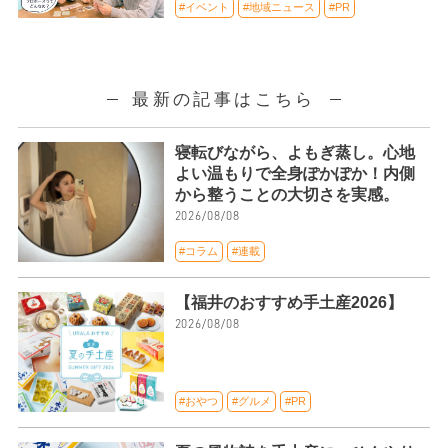
#イベント
#地域ニュース
#PR
最新の記事はこちら
寝転びながら、よもぎ蒸し。心地
よい温もりで全身ぽかぽか！内側
から整うことの大切さを実感。
2026/08/08
#コラム
#連載
【福井のおすすめ手土産2026】
2026/08/08
#おやつ
#グルメ
#PR