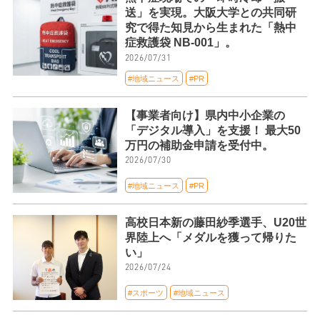
送」を実現。大阪大学との共同研
究で得た知見から生まれた「熱中
症救護袋 NB-001」。
2026/07/31
#地域ニュース
#PR
【事業者向け】県内中小企業の
「デジタル導入」を支援！ 最大50
万円の補助金申請を受付中。
2026/07/30
#地域ニュース
#PR
高校日本新の藤田紗季選手、U20世
界陸上へ「メダルを獲って帰りた
い」
2026/07/24
#スポーツ
#地域ニュース