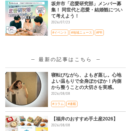
坂井市「恋愛研究部」メンバー募
集！ 同世代と恋愛・結婚観につい
て考えよう！
2026/07/23
#イベント
#地域ニュース
#PR
最新の記事はこちら
寝転びながら、よもぎ蒸し。心地
よい温もりで全身ぽかぽか！内側
から整うことの大切さを実感。
2026/08/08
#コラム
#連載
【福井のおすすめ手土産2026】
2026/08/08