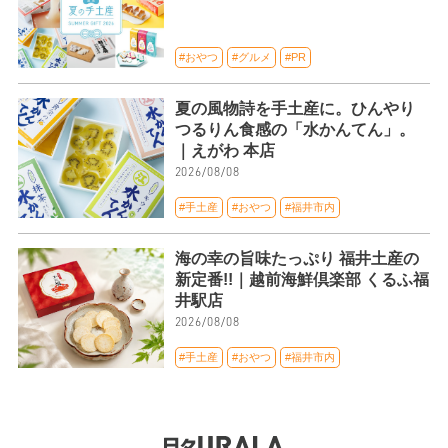
#おやつ
#グルメ
#PR
夏の風物詩を手土産に。ひんやり
つるりん食感の「水かんてん」。
｜えがわ 本店
2026/08/08
#手土産
#おやつ
#福井市内
海の幸の旨味たっぷり 福井土産の
新定番!!｜越前海鮮倶楽部 くるふ福
井駅店
2026/08/08
#手土産
#おやつ
#福井市内