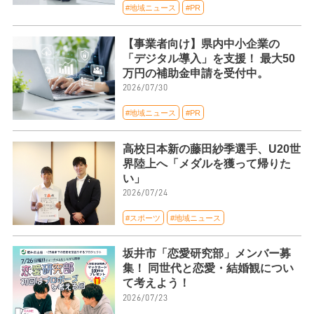
#地域ニュース
#PR
【事業者向け】県内中小企業の
「デジタル導入」を支援！ 最大50
万円の補助金申請を受付中。
2026/07/30
#地域ニュース
#PR
高校日本新の藤田紗季選手、U20世
界陸上へ「メダルを獲って帰りた
い」
2026/07/24
#スポーツ
#地域ニュース
坂井市「恋愛研究部」メンバー募
集！ 同世代と恋愛・結婚観につい
て考えよう！
2026/07/23