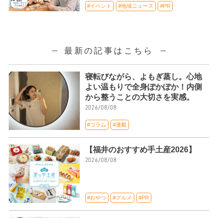
#イベント
#地域ニュース
#PR
最新の記事はこちら
寝転びながら、よもぎ蒸し。心地
よい温もりで全身ぽかぽか！内側
から整うことの大切さを実感。
2026/08/08
#コラム
#連載
【福井のおすすめ手土産2026】
2026/08/08
#おやつ
#グルメ
#PR