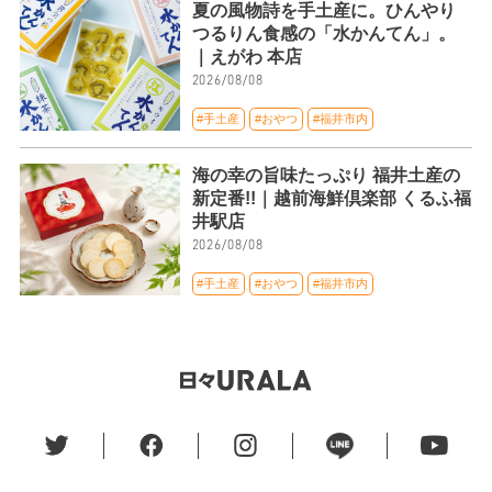
夏の風物詩を手土産に。ひんやり
つるりん食感の「水かんてん」。
｜えがわ 本店
2026/08/08
#手土産
#おやつ
#福井市内
海の幸の旨味たっぷり 福井土産の
新定番!!｜越前海鮮倶楽部 くるふ福
井駅店
2026/08/08
#手土産
#おやつ
#福井市内