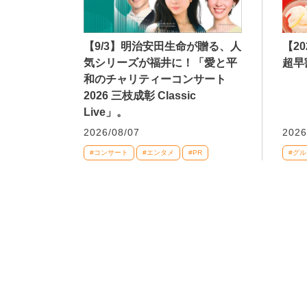
【9/3】明治安田生命が贈る、人
【2
気シリーズが福井に！「愛と平
超早
和のチャリティーコンサート
2026 三枝成彰 Classic
Live」。
2026/08/07
2026
#コンサート
#エンタメ
#PR
#グル