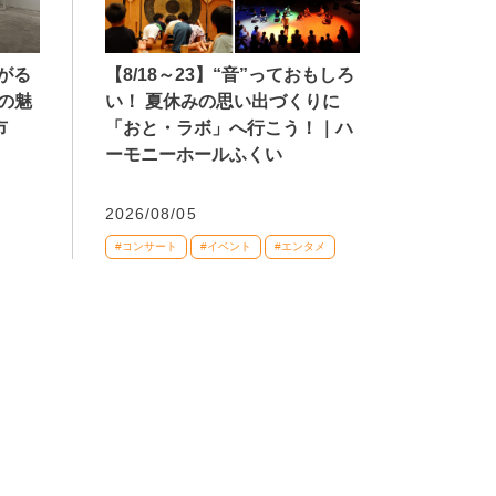
【8/18～23】“音”っておもしろ
広がる
い！ 夏休みの思い出づくりに
の魅
「おと・ラボ」へ行こう！｜ハ
市
ーモニーホールふくい
2026/08/05
#コンサート
#イベント
#エンタメ