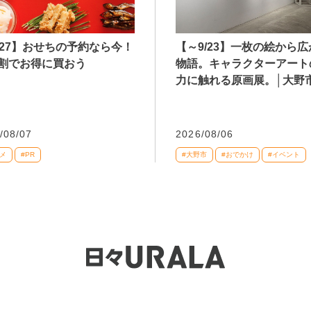
027】おせちの予約なら今！
【～9/23】一枚の絵から
割でお得に買おう
物語。キャラクターアート
力に触れる原画展。│大野
/08/07
2026/08/06
メ
#PR
#大野市
#おでかけ
#イベント