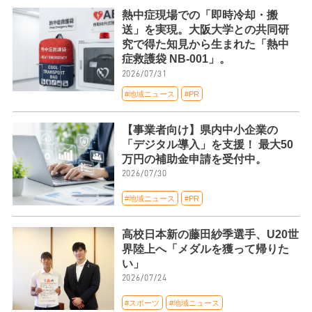
熱中症現場での「即時冷却・搬
送」を実現。大阪大学との共同研
究で得た知見から生まれた「熱中
症救護袋 NB-001」。
2026/07/31
#地域ニュース
#PR
【事業者向け】県内中小企業の
「デジタル導入」を支援！ 最大50
万円の補助金申請を受付中。
2026/07/30
#地域ニュース
#PR
高校日本新の藤田紗季選手、U20世
界陸上へ「メダルを獲って帰りた
い」
2026/07/24
#スポーツ
#地域ニュース