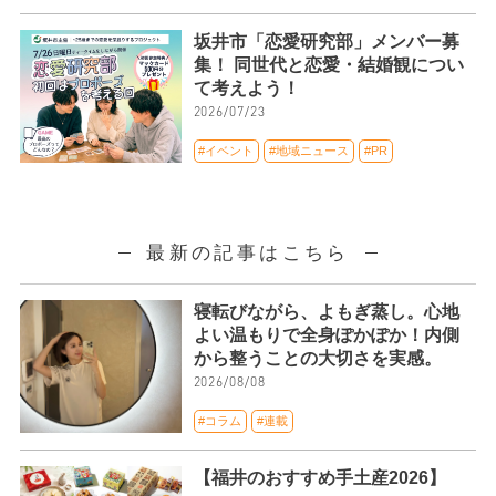
坂井市「恋愛研究部」メンバー募
集！ 同世代と恋愛・結婚観につい
て考えよう！
2026/07/23
#イベント
#地域ニュース
#PR
最新の記事はこちら
寝転びながら、よもぎ蒸し。心地
よい温もりで全身ぽかぽか！内側
から整うことの大切さを実感。
2026/08/08
#コラム
#連載
【福井のおすすめ手土産2026】