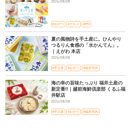
2026/08/08
#おやつ
#グルメ
#PR
夏の風物詩を手土産に。ひんやり
つるりん食感の「水かんてん」。
｜えがわ 本店
2026/08/08
#手土産
#おやつ
#福井市内
海の幸の旨味たっぷり 福井土産の
新定番!!｜越前海鮮倶楽部 くるふ福
井駅店
2026/08/08
#手土産
#おやつ
#福井市内