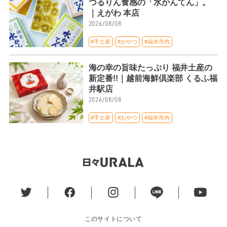
つるりん食感の「水かんてん」。
｜えがわ 本店
2026/08/08
#手土産
#おやつ
#福井市内
海の幸の旨味たっぷり 福井土産の
新定番!!｜越前海鮮倶楽部 くるふ福
井駅店
2026/08/08
#手土産
#おやつ
#福井市内
このサイトについて