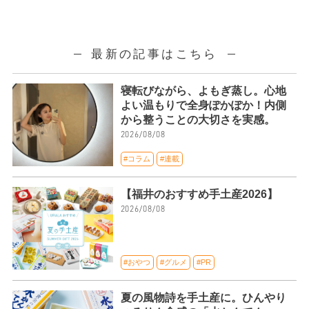
最新の記事はこちら
寝転びながら、よもぎ蒸し。心地
よい温もりで全身ぽかぽか！内側
から整うことの大切さを実感。
2026/08/08
#コラム
#連載
【福井のおすすめ手土産2026】
2026/08/08
#おやつ
#グルメ
#PR
夏の風物詩を手土産に。ひんやり