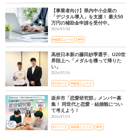
【事業者向け】県内中小企業の
「デジタル導入」を支援！ 最大50
万円の補助金申請を受付中。
2026/07/30
#地域ニュース
#PR
高校日本新の藤田紗季選手、U20世
界陸上へ「メダルを獲って帰りた
い」
2026/07/24
#スポーツ
#地域ニュース
坂井市「恋愛研究部」メンバー募
集！ 同世代と恋愛・結婚観につい
て考えよう！
2026/07/23
#イベント
#地域ニュース
#PR