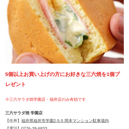
5個以上お買い上げの方にお好きな三六焼を1個プ
レゼント
※三六サラダ焼学園店・福井店のみ有効です
三六サラダ焼 学園店
【住所】
福井県福井市学園2-5-5 岡本マンション駐車場内
【電話】
0776-28-6833