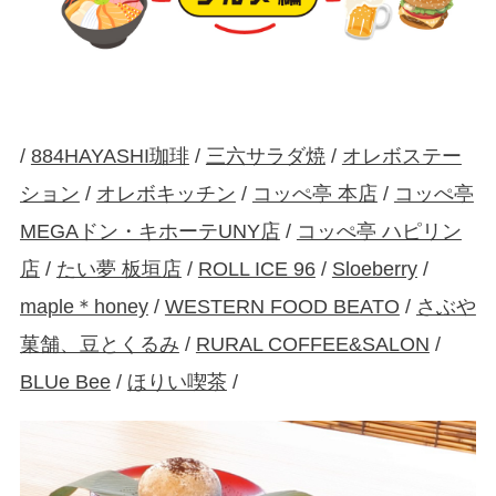
/
884HAYASHI珈琲
/
三六サラダ焼
/
オレボステー
ション
/
オレボキッチン
/
コッぺ亭 本店
/
コッぺ亭
MEGAドン・キホーテUNY店
/
コッぺ亭 ハピリン
店
/
たい夢 板垣店
/
ROLL ICE 96
/
Sloeberry
/
maple＊honey
/
WESTERN FOOD BEATO
/
さぶや
菓舗、豆とくるみ
/
RURAL COFFEE&SALON
/
BLUe Bee
/
ほりい喫茶
/