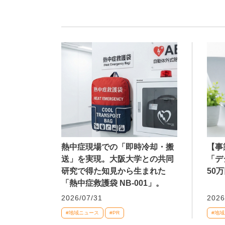
熱中症現場での「即時冷却・搬
【事
送」を実現。大阪大学との共同
「デ
研究で得た知見から生まれた
50
「熱中症救護袋 NB-001」。
2026/07/31
2026
#地域ニュース
#PR
#地