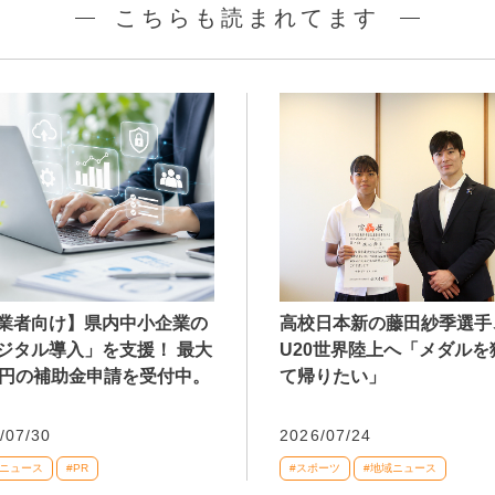
こちらも読まれてます
業者向け】県内中小企業の
高校日本新の藤田紗季選手
ジタル導入」を支援！ 最大
U20世界陸上へ「メダルを
万円の補助金申請を受付中。
て帰りたい」
/07/30
2026/07/24
域ニュース
#PR
#スポーツ
#地域ニュース