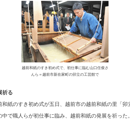
越前和紙のすき初め式で、初仕事に臨む山口任俊さ
んら＝越前市新在家町の卯立の工芸館で
展祈る
前和紙のすき初め式が五日、越前市の越前和紙の里「卯
の中で職人らが初仕事に臨み、越前和紙の発展を祈った