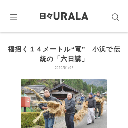
福招く１４メートル“竜” 小浜で伝
統の「六日講」
2020/01/07