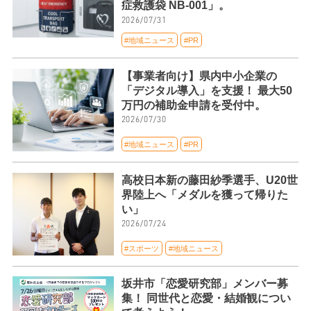
症救護袋 NB-001」。
2026/07/31
#地域ニュース
#PR
【事業者向け】県内中小企業の
「デジタル導入」を支援！ 最大50
万円の補助金申請を受付中。
2026/07/30
#地域ニュース
#PR
高校日本新の藤田紗季選手、U20世
界陸上へ「メダルを獲って帰りた
い」
2026/07/24
#スポーツ
#地域ニュース
坂井市「恋愛研究部」メンバー募
集！ 同世代と恋愛・結婚観につい