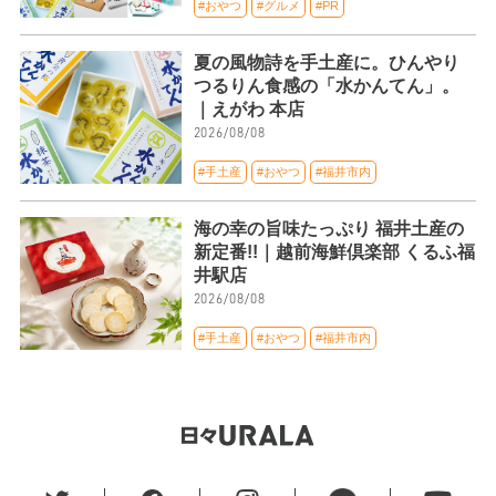
#おやつ
#グルメ
#PR
夏の風物詩を手土産に。ひんやり
つるりん食感の「水かんてん」。
｜えがわ 本店
2026/08/08
#手土産
#おやつ
#福井市内
海の幸の旨味たっぷり 福井土産の
新定番!!｜越前海鮮倶楽部 くるふ福
井駅店
2026/08/08
#手土産
#おやつ
#福井市内