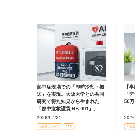
熱中症現場での「即時冷却・搬
【事
送」を実現。大阪大学との共同
「デ
研究で得た知見から生まれた
50
「熱中症救護袋 NB-001」。
2026/07/31
2026
#地域ニュース
#PR
#地