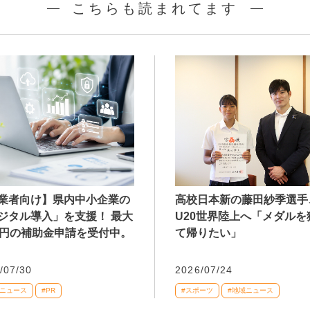
こちらも読まれてます
業者向け】県内中小企業の
高校日本新の藤田紗季選手
ジタル導入」を支援！ 最大
U20世界陸上へ「メダルを
万円の補助金申請を受付中。
て帰りたい」
/07/30
2026/07/24
域ニュース
#PR
#スポーツ
#地域ニュース