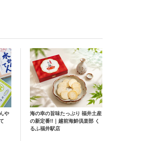
海の幸の旨味たっぷり 福井土産
んや
の新定番!!｜越前海鮮倶楽部 く
て
るふ福井駅店