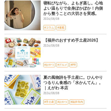
寝転びながら、よもぎ蒸し。心地
よい温もりで全身ぽかぽか！内側
から整うことの大切さを実感。
2026/08/08
#コラム
#連載
【福井のおすすめ手土産2026】
2026/08/08
#おやつ
#グルメ
#PR
夏の風物詩を手土産に。ひんやり
つるりん食感の「水かんてん」。
｜えがわ 本店
2026/08/08
#手土産
#おやつ
#福井市内