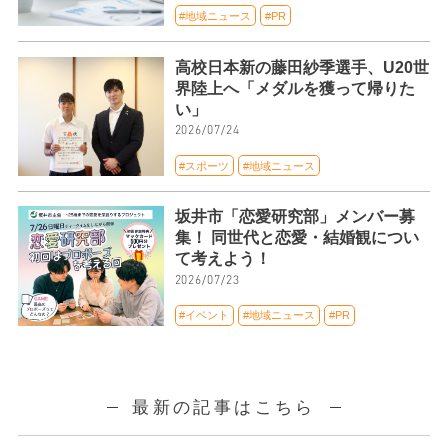
#地域ニュース
#PR
高校日本新の藤田紗季選手、U20世
界陸上へ「メダルを獲って帰りた
い」
2026/07/24
#スポーツ
#地域ニュース
坂井市「恋愛研究部」メンバー募
集！ 同世代と恋愛・結婚観につい
て考えよう！
2026/07/23
#イベント
#地域ニュース
#PR
最新の記事はこちら