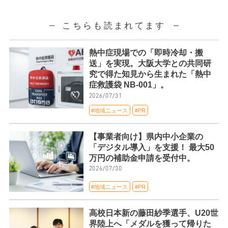
こちらも読まれてます
熱中症現場での「即時冷却・搬
送」を実現。大阪大学との共同研
究で得た知見から生まれた「熱中
症救護袋 NB-001」。
2026/07/31
#地域ニュース
#PR
【事業者向け】県内中小企業の
「デジタル導入」を支援！ 最大50
万円の補助金申請を受付中。
2026/07/30
#地域ニュース
#PR
高校日本新の藤田紗季選手、U20世
界陸上へ「メダルを獲って帰りた