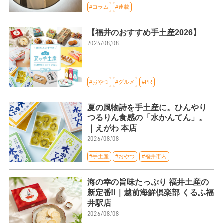
#コラム
#連載
【福井のおすすめ手土産2026】
2026/08/08
#おやつ
#グルメ
#PR
夏の風物詩を手土産に。ひんやり
つるりん食感の「水かんてん」。
｜えがわ 本店
2026/08/08
#手土産
#おやつ
#福井市内
海の幸の旨味たっぷり 福井土産の
新定番!!｜越前海鮮倶楽部 くるふ福
井駅店
2026/08/08