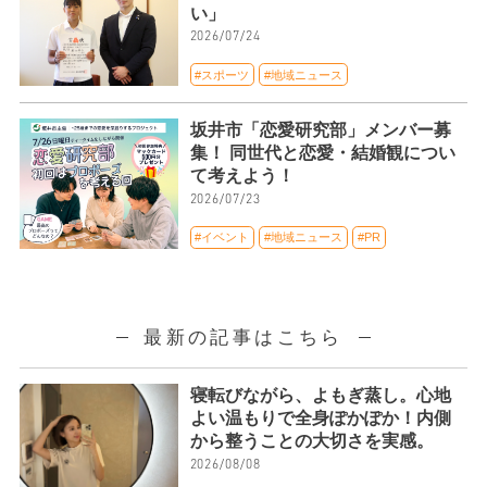
い」
2026/07/24
#スポーツ
#地域ニュース
坂井市「恋愛研究部」メンバー募
集！ 同世代と恋愛・結婚観につい
て考えよう！
2026/07/23
#イベント
#地域ニュース
#PR
最新の記事はこちら
寝転びながら、よもぎ蒸し。心地
よい温もりで全身ぽかぽか！内側
から整うことの大切さを実感。
2026/08/08