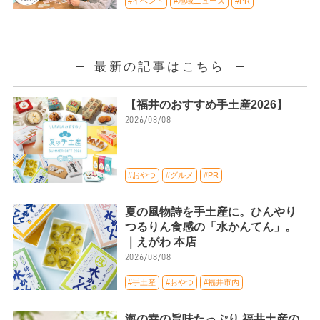
#イベント
#地域ニュース
#PR
最新の記事はこちら
【福井のおすすめ手土産2026】
2026/08/08
#おやつ
#グルメ
#PR
夏の風物詩を手土産に。ひんやり
つるりん食感の「水かんてん」。
｜えがわ 本店
2026/08/08
#手土産
#おやつ
#福井市内
海の幸の旨味たっぷり 福井土産の