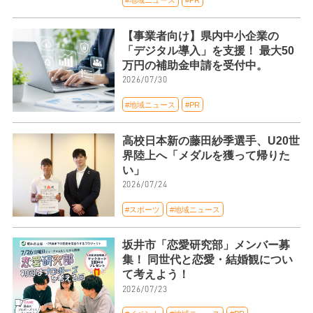
【事業者向け】県内中小企業の
「デジタル導入」を支援！ 最大50
万円の補助金申請を受付中。
2026/07/30
#地域ニュース
#PR
高校日本新の藤田紗季選手、U20世
界陸上へ「メダルを獲って帰りた
い」
2026/07/24
#スポーツ
#地域ニュース
坂井市「恋愛研究部」メンバー募
集！ 同世代と恋愛・結婚観につい
て考えよう！
2026/07/23