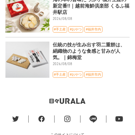
新定番!!｜越前海鮮倶楽部 くるふ福
井駅店
2026/08/08
#手土産
#おやつ
#福井市内
伝統の技が生み出す羽二重餅は、
絹織物のような食感と甘みが人
気。｜錦梅堂
2026/08/08
#手土産
#おやつ
#福井市内
このサイトについて