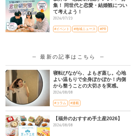
集！ 同世代と恋愛・結婚観につい
て考えよう！
2026/07/23
#イベント
#地域ニュース
#PR
最新の記事はこちら
寝転びながら、よもぎ蒸し。心地
よい温もりで全身ぽかぽか！内側
から整うことの大切さを実感。
2026/08/08
#コラム
#連載
【福井のおすすめ手土産2026】
2026/08/08