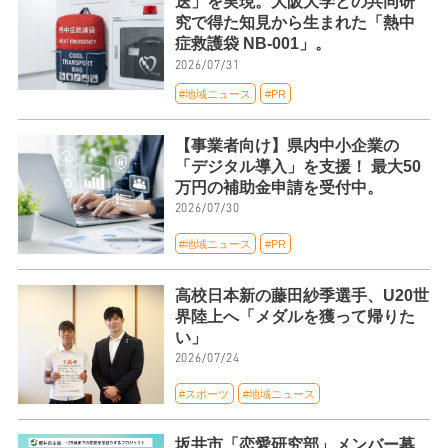
送」を実現。大阪大学との共同研
究で得た知見から生まれた「熱中
症救護袋 NB-001」。
2026/07/31
#地域ニュース
#PR
【事業者向け】県内中小企業の
「デジタル導入」を支援！ 最大50
万円の補助金申請を受付中。
2026/07/30
#地域ニュース
#PR
高校日本新の藤田紗季選手、U20世
界陸上へ「メダルを獲って帰りた
い」
2026/07/24
#スポーツ
#地域ニュース
坂井市「恋愛研究部」メンバー募