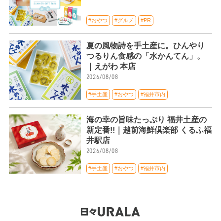
#おやつ
#グルメ
#PR
夏の風物詩を手土産に。ひんやり
つるりん食感の「水かんてん」。
｜えがわ 本店
2026/08/08
#手土産
#おやつ
#福井市内
海の幸の旨味たっぷり 福井土産の
新定番!!｜越前海鮮倶楽部 くるふ福
井駅店
2026/08/08
#手土産
#おやつ
#福井市内