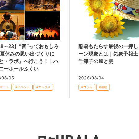
/18～23】“音”っておもしろ
酷暑もたらす最後の一押し
 夏休みの思い出づくりに
ーン現象とは｜気象予報士
と・ラボ」へ行こう！｜ハ
千津子の風と雲
ニーホールふくい
/08/05
2026/08/04
ンサート
#イベント
#エンタメ
#コラム
#連載