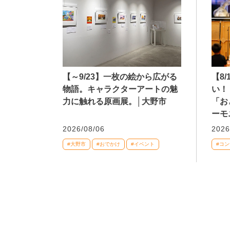
【～9/23】一枚の絵から広がる
【8
物語。キャラクターアートの魅
い！
力に触れる原画展。│大野市
「お
ーモ
2026/08/06
2026
#大野市
#おでかけ
#イベント
#コ