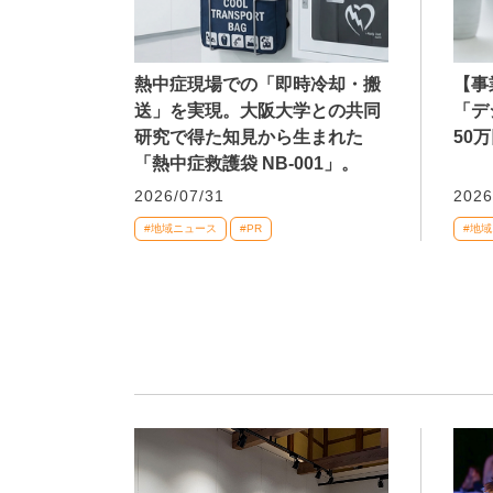
熱中症現場での「即時冷却・搬
【事
送」を実現。大阪大学との共同
「デ
研究で得た知見から生まれた
50
「熱中症救護袋 NB-001」。
2026/07/31
2026
#地域ニュース
#PR
#地