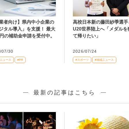
業者向け】県内中小企業の
高校日本新の藤田紗季選手
ジタル導入」を支援！ 最大
U20世界陸上へ「メダルを
万円の補助金申請を受付中。
て帰りたい」
/07/30
2026/07/24
域ニュース
#PR
#スポーツ
#地域ニュース
最新の記事はこちら