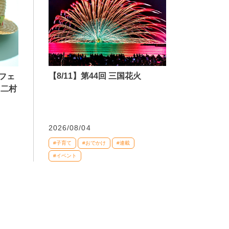
【8/11】第44回 三国花火
フェ
 二村
2026/08/04
#子育て
#おでかけ
#連載
#イベント