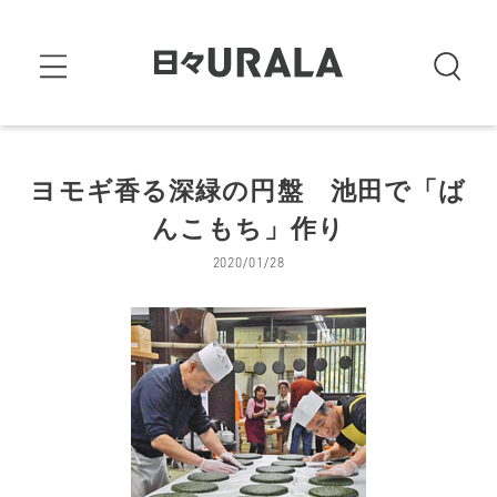
ヨモギ香る深緑の円盤 池田で「ば
んこもち」作り
2020/01/28