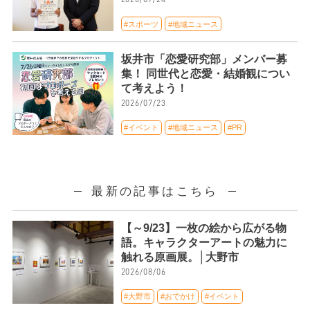
#スポーツ
#地域ニュース
坂井市「恋愛研究部」メンバー募
集！ 同世代と恋愛・結婚観につい
て考えよう！
2026/07/23
#イベント
#地域ニュース
#PR
最新の記事はこちら
【～9/23】一枚の絵から広がる物
語。キャラクターアートの魅力に
触れる原画展。│大野市
2026/08/06
#大野市
#おでかけ
#イベント