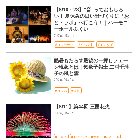
【8/18～23】“音”っておもしろ
い！ 夏休みの思い出づくりに「お
と・ラボ」へ行こう！｜ハーモニ
ーホールふくい
2026/08/05
#コンサート
#イベント
#エンタメ
酷暑もたらす最後の一押しフェー
ン現象とは｜気象予報士 二村千津
子の風と雲
2026/08/04
#コラム
#連載
【8/11】第44回 三国花火
2026/08/04
#子育て
#おでかけ
#連載
#イベント