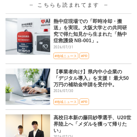
こちらも読まれてます
熱中症現場での「即時冷却・搬
送」を実現。大阪大学との共同研
究で得た知見から生まれた「熱中
症救護袋 NB-001」。
2026/07/31
#地域ニュース
#PR
【事業者向け】県内中小企業の
「デジタル導入」を支援！ 最大50
万円の補助金申請を受付中。
2026/07/30
#地域ニュース
#PR
高校日本新の藤田紗季選手、U20世
界陸上へ「メダルを獲って帰りた
い」
2026/07/24