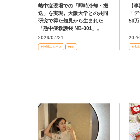
熱中症現場での「即時冷却・搬
【事
送」を実現。大阪大学との共同
「デ
研究で得た知見から生まれた
50
「熱中症救護袋 NB-001」。
2026/07/31
2026
#地域ニュース
#PR
#地