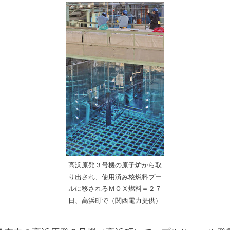
高浜原発３号機の原子炉から取
り出され、使用済み核燃料プー
ルに移されるＭＯＸ燃料＝２７
日、高浜町で（関西電力提供）