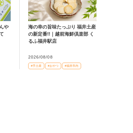
海の幸の旨味たっぷり 福井土産
んや
の新定番!!｜越前海鮮倶楽部 く
て
るふ福井駅店
2026/08/08
#手土産
#おやつ
#福井市内