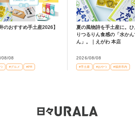
井のおすすめ手土産2026】
夏の風物詩を手土産に。ひ
りつるりん食感の「水かん
ん」。｜えがわ 本店
/08/08
2026/08/08
つ
#グルメ
#PR
#手土産
#おやつ
#福井市内