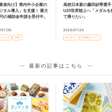
業者向け】県内中小企業の
高校日本新の藤田紗季選手
ジタル導入」を支援！ 最大
U20世界陸上へ「メダルを
万円の補助金申請を受付中。
て帰りたい」
/07/30
2026/07/24
域ニュース
#PR
#スポーツ
#地域ニュース
最新の記事はこちら