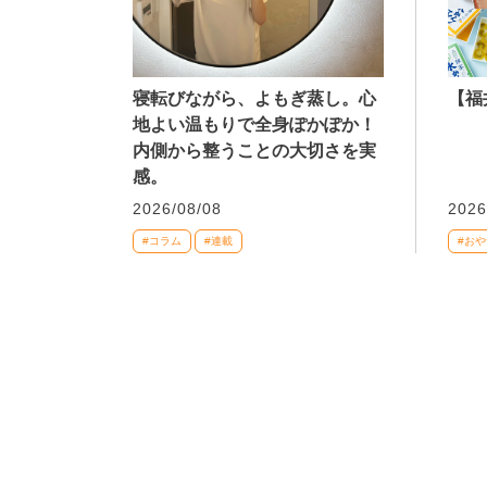
寝転びながら、よもぎ蒸し。心
【福
地よい温もりで全身ぽかぽか！
内側から整うことの大切さを実
感。
2026/08/08
2026
#コラム
#連載
#おや