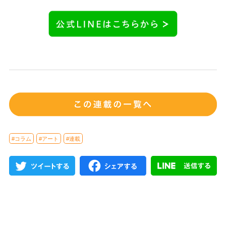
#コラム
#アート
#連載