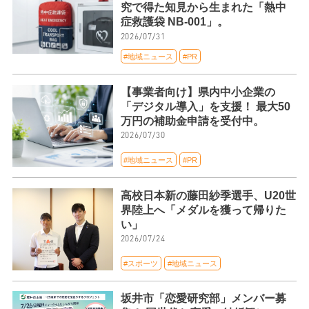
究で得た知見から生まれた「熱中
症救護袋 NB-001」。
2026/07/31
#地域ニュース
#PR
【事業者向け】県内中小企業の
「デジタル導入」を支援！ 最大50
万円の補助金申請を受付中。
2026/07/30
#地域ニュース
#PR
高校日本新の藤田紗季選手、U20世
界陸上へ「メダルを獲って帰りた
い」
2026/07/24
#スポーツ
#地域ニュース
坂井市「恋愛研究部」メンバー募