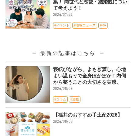
集！ 同世代と恋愛・結婚観につい
て考えよう！
2026/07/23
#イベント
#地域ニュース
#PR
最新の記事はこちら
寝転びながら、よもぎ蒸し。心地
よい温もりで全身ぽかぽか！内側
から整うことの大切さを実感。
2026/08/08
#コラム
#連載
【福井のおすすめ手土産2026】
2026/08/08