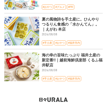
#おやつ
#グルメ
#PR
夏の風物詩を手土産に。ひんやり
つるりん食感の「水かんてん」。
｜えがわ 本店
2026/08/08
#手土産
#おやつ
#福井市内
海の幸の旨味たっぷり 福井土産の
新定番!!｜越前海鮮倶楽部 くるふ福
井駅店
2026/08/08
#手土産
#おやつ
#福井市内