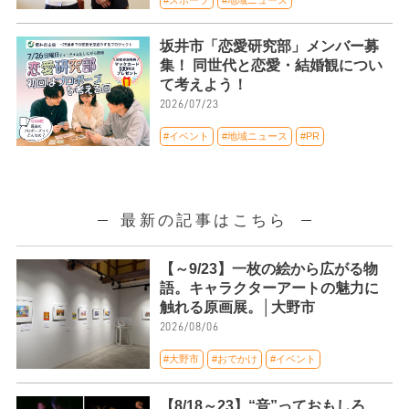
坂井市「恋愛研究部」メンバー募
集！ 同世代と恋愛・結婚観につい
て考えよう！
2026/07/23
#イベント
#地域ニュース
#PR
最新の記事はこちら
【～9/23】一枚の絵から広がる物
語。キャラクターアートの魅力に
触れる原画展。│大野市
2026/08/06
#大野市
#おでかけ
#イベント
【8/18～23】“音”っておもしろ