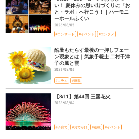
い！ 夏休みの思い出づくりに「お
と・ラボ」へ行こう！｜ハーモニ
ーホールふくい
2026/08/05
#コンサート
#イベント
#エンタメ
酷暑もたらす最後の一押しフェー
ン現象とは｜気象予報士 二村千津
子の風と雲
2026/08/04
#コラム
#連載
【8/11】第44回 三国花火
2026/08/04
#子育て
#おでかけ
#連載
#イベント