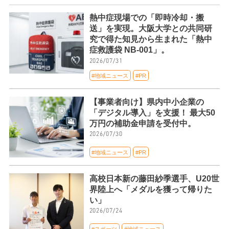
熱中症現場での「即時冷却・搬
送」を実現。大阪大学との共同研
究で得た知見から生まれた「熱中
症救護袋 NB-001」。
2026/07/31
#地域ニュース
#PR
【事業者向け】県内中小企業の
「デジタル導入」を支援！ 最大50
万円の補助金申請を受付中。
2026/07/30
#地域ニュース
#PR
高校日本新の藤田紗季選手、U20世
界陸上へ「メダルを獲って帰りた
い」
2026/07/24
#スポーツ
#地域ニュース