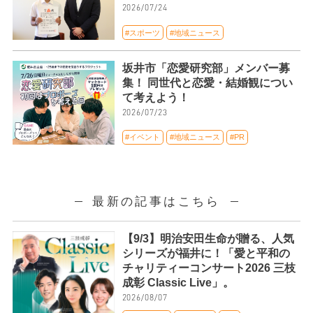
2026/07/24
#スポーツ
#地域ニュース
坂井市「恋愛研究部」メンバー募
集！ 同世代と恋愛・結婚観につい
て考えよう！
2026/07/23
#イベント
#地域ニュース
#PR
最新の記事はこちら
【9/3】明治安田生命が贈る、人気
シリーズが福井に！「愛と平和の
チャリティーコンサート2026 三枝
成彰 Classic Live」。
2026/08/07