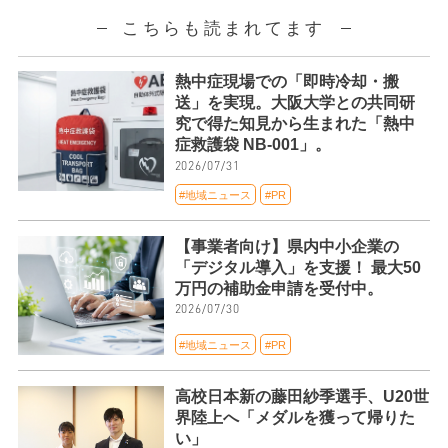
こちらも読まれてます
熱中症現場での「即時冷却・搬
送」を実現。大阪大学との共同研
究で得た知見から生まれた「熱中
症救護袋 NB-001」。
2026/07/31
#地域ニュース
#PR
【事業者向け】県内中小企業の
「デジタル導入」を支援！ 最大50
万円の補助金申請を受付中。
2026/07/30
#地域ニュース
#PR
高校日本新の藤田紗季選手、U20世
界陸上へ「メダルを獲って帰りた
い」