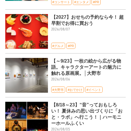
#コンサート
#エンタメ
#PR
【2027】おせちの予約なら今！ 超
早割でお得に買おう
2026/08/07
#グルメ
#PR
【～9/23】一枚の絵から広がる物
語。キャラクターアートの魅力に
触れる原画展。│大野市
2026/08/06
#大野市
#おでかけ
#イベント
【8/18～23】“音”っておもしろ
い！ 夏休みの思い出づくりに「お
と・ラボ」へ行こう！｜ハーモニ
ーホールふくい
2026/08/05