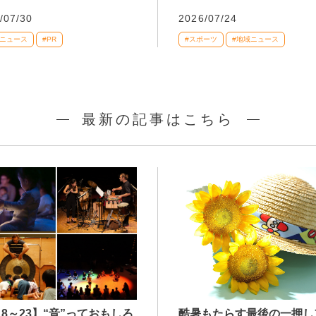
/07/30
2026/07/24
域ニュース
#PR
#スポーツ
#地域ニュース
最新の記事はこちら
/18～23】“音”っておもしろ
酷暑もたらす最後の一押し