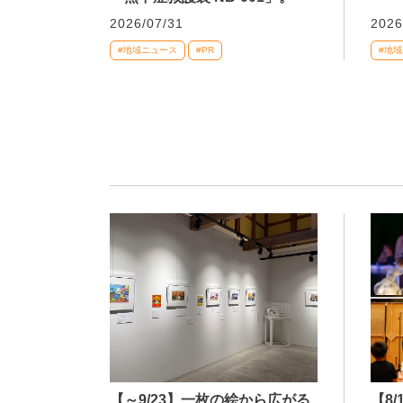
2026/07/31
2026
#地域ニュース
#PR
#地
【～9/23】一枚の絵から広がる
【8