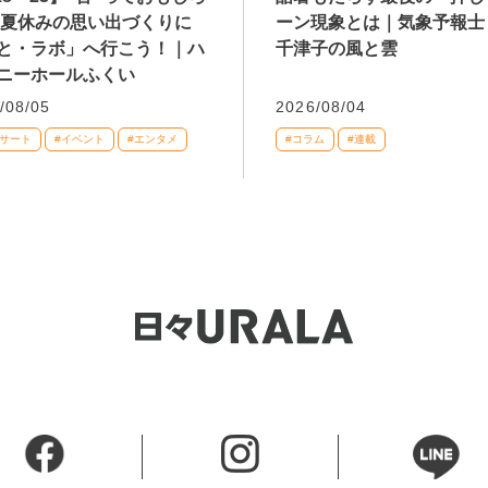
 夏休みの思い出づくりに
ーン現象とは｜気象予報士
と・ラボ」へ行こう！｜ハ
千津子の風と雲
ニーホールふくい
/08/05
2026/08/04
ンサート
#イベント
#エンタメ
#コラム
#連載