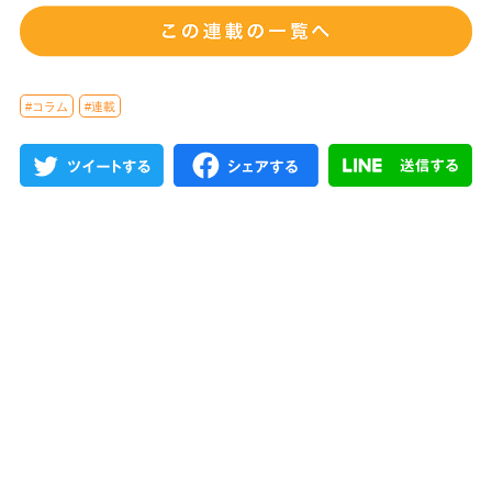
#コラム
#連載