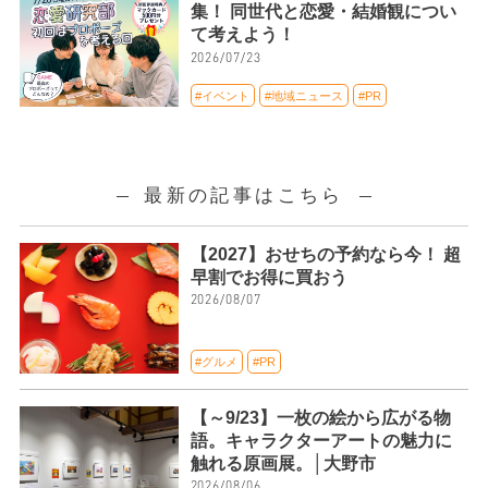
集！ 同世代と恋愛・結婚観につい
て考えよう！
2026/07/23
#イベント
#地域ニュース
#PR
最新の記事はこちら
【2027】おせちの予約なら今！ 超
早割でお得に買おう
2026/08/07
#グルメ
#PR
【～9/23】一枚の絵から広がる物
語。キャラクターアートの魅力に
触れる原画展。│大野市
2026/08/06