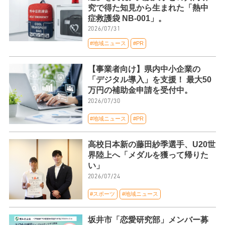
究で得た知見から生まれた「熱中
症救護袋 NB-001」。
2026/07/31
#地域ニュース
#PR
【事業者向け】県内中小企業の
「デジタル導入」を支援！ 最大50
万円の補助金申請を受付中。
2026/07/30
#地域ニュース
#PR
高校日本新の藤田紗季選手、U20世
界陸上へ「メダルを獲って帰りた
い」
2026/07/24
#スポーツ
#地域ニュース
坂井市「恋愛研究部」メンバー募