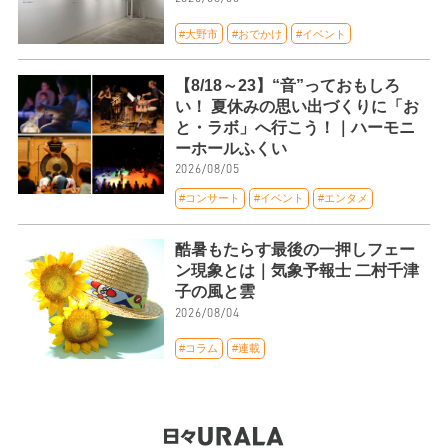
#大野市
#おでかけ
#イベント
【8/18～23】“音”っておもしろ
い！ 夏休みの思い出づくりに「お
と・ラボ」へ行こう！｜ハーモニ
ーホールふくい
2026/08/05
#コンサート
#イベント
#エンタメ
酷暑もたらす最後の一押しフェー
ン現象とは｜気象予報士 二村千津
子の風と雲
2026/08/04
#コラム
#連載