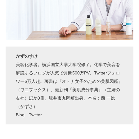
かずのすけ
美容化学者。横浜国立大学大学院修了。化学で美容を
解説するブログが人気で月間500万PV、Twitterフォロ
ワー6万人超。著書は『オトナ女子のための美肌図鑑』
（ワニブックス）、最新刊『美肌成分事典』（主婦の
友社）ほか9冊。坂井市丸岡町出身。本名：西 一総
（かずさ）
Blog
Twitter