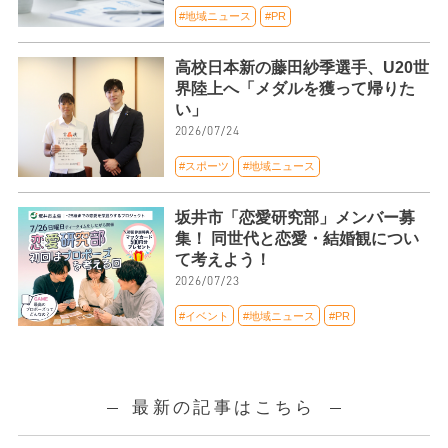
#地域ニュース
#PR
高校日本新の藤田紗季選手、U20世
界陸上へ「メダルを獲って帰りた
い」
2026/07/24
#スポーツ
#地域ニュース
坂井市「恋愛研究部」メンバー募
集！ 同世代と恋愛・結婚観につい
て考えよう！
2026/07/23
#イベント
#地域ニュース
#PR
最新の記事はこちら