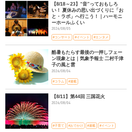
【8/18～23】“音”っておもしろ
い！ 夏休みの思い出づくりに「お
と・ラボ」へ行こう！｜ハーモニ
ーホールふくい
2026/08/05
#コンサート
#イベント
#エンタメ
酷暑もたらす最後の一押しフェー
ン現象とは｜気象予報士 二村千津
子の風と雲
2026/08/04
#コラム
#連載
【8/11】第44回 三国花火
2026/08/04
#子育て
#おでかけ
#連載
#イベント