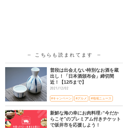
こちらも読まれてます
普段は出会えない特別なお酒を蔵
出し！「日本酒頒布会」締切間
近！【12/5まで】
2021/12/02
#キャンペーン
#グルメ
#地域ニュース
新鮮な海の幸にお肉料理♪“今だか
らこそ”のプレミアム付きチケット
で坂井市を応援しよう！