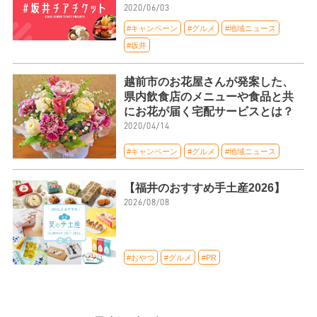
2020/06/03
#キャンペーン
#グルメ
#地域ニュース
#坂井
越前市のお花屋さんが発案した、
県内飲食店のメニューや食品と共
にお花が届く宅配サービスとは？
2020/04/14
#キャンペーン
#グルメ
#地域ニュース
【福井のおすすめ手土産2026】
2026/08/08
#おやつ
#グルメ
#PR