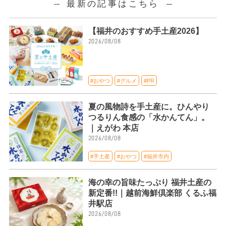
最新の記事はこちら
【福井のおすすめ手土産2026】
2026/08/08
#おやつ
#グルメ
#PR
夏の風物詩を手土産に。ひんやり
つるりん食感の「水かんてん」。
｜えがわ 本店
2026/08/08
#手土産
#おやつ
#福井市内
海の幸の旨味たっぷり 福井土産の
新定番!!｜越前海鮮倶楽部 くるふ福
井駅店
2026/08/08