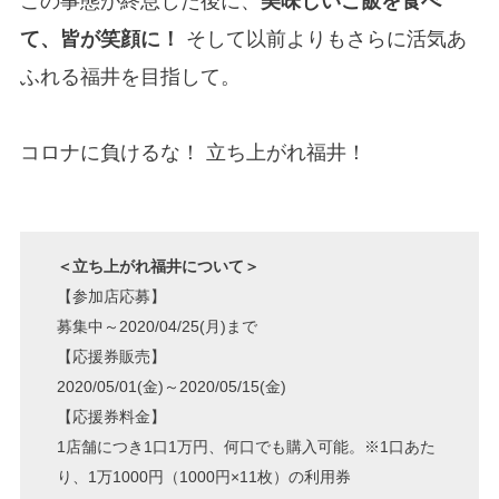
この事態が終息した後に、
美味しいご飯を食べ
て、皆が笑顔に！
そして以前よりもさらに活気あ
ふれる福井を目指して。
コロナに負けるな！ 立ち上がれ福井！
＜立ち上がれ福井について＞
【参加店応募】
募集中～2020/04/25(月)まで
【応援券販売】
2020/05/01(金)～2020/05/15(金)
【応援券料金】
1店舗につき1口1万円、何口でも購入可能。※1口あた
り、1万1000円（1000円×11枚）の利用券